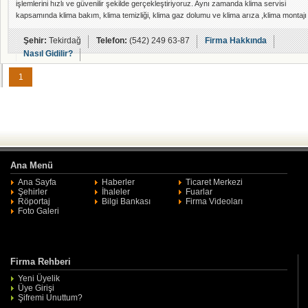
işlemlerini hızlı ve güvenilir şekilde gerçekleştiriyoruz. Aynı zamanda klima servisi
kapsamında klima bakım, klima temizliği, klima gaz dolumu ve klima arıza ,klima montajı
,klima sökme ,klima satışı çözümlerinde profesyonel destek sunuyoruz. Düzenli bakım
sayesinde enerji tasarrufu sağlarken cihaz ömrünü uzatabilirsiniz. En yakın kombi
Şehir:
Tekirdağ
Telefon:
(542) 249 63-87
Firma Hakkında
servisi ve en yakın
Nasıl Gidilir?
1
Ana Menü
Ana Sayfa
Haberler
Ticaret Merkezi
Şehirler
İhaleler
Fuarlar
Röportaj
Bilgi Bankası
Firma Videoları
Foto Galeri
Firma Rehberi
Yeni Üyelik
Üye Girişi
Şifremi Unuttum?