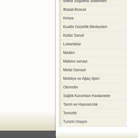
Isıtma Soğutma Sistemleri
Ithalat-İhracat
Kimya
Kuaför Güzellik Merkezleri
Kültür Sanat
Lokantalar
Maden
Makine sanayi
Metal Sanayii
Mobilya ve Ağaç İşleri
Otomotiv
Sağlık Kurumları Hastaneler
Tarım ve Hayvancılık
Temizlik
Turizm Ulaşım