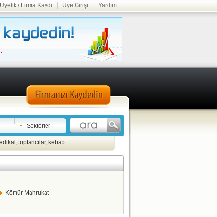
Üyelik / Firma Kaydı
Üye Girişi
Yardım
Sektörler
edikal
,
toptancılar
,
kebap
Kömür Mahrukat