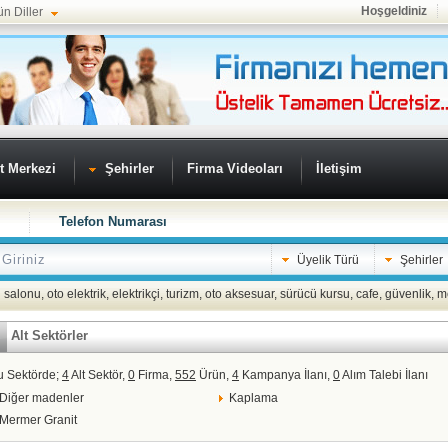
Hoşgeldiniz
ün Diller
t Merkezi
Şehirler
Firma Videoları
İletişim
Telefon Numarası
Üyelik Türü
Şehirler
 salonu
,
oto elektrik
,
elektrikçi
,
turizm
,
oto aksesuar
,
sürücü kursu
,
cafe
,
güvenlik
,
m
Alt Sektörler
u Sektörde;
4
Alt Sektör,
0
Firma,
552
Ürün,
4
Kampanya İlanı,
0
Alım Talebi İlanı
Diğer madenler
Kaplama
Mermer Granit