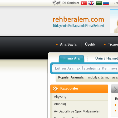
Dil Seçiniz:
Büt
Ana Sayfa
Üyelik
Ticare
Firma Ara
Ürün / Hizmet
Popüler Aramalar
mobilya
,
tarım
,
masaj
Kategoriler
Alışveriş
B
Ambalaj
Av Dağcılık ve Spor Malzemeleri