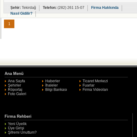
Şehir:
Tekirdağ
Telefon:
(282) 261 15-07
Firma Hakkında
Nasıl Gidilir?
1
Ana Menü
Ana Sayfa
Haberler
Ticaret Merkezi
Şehirler
İhaleler
Fuarlar
Röportaj
Bilgi Bankası
Firma Videoları
Foto Galeri
Firma Rehberi
Yeni Üyelik
Üye Girişi
Şifremi Unuttum?