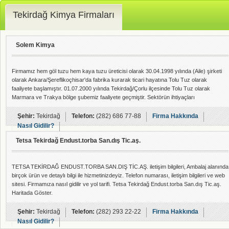
Tekirdağ Kimya Firmaları
Solem Kimya
Firmamız hem göl tuzu hem kaya tuzu üreticisi olarak 30.04.1998 yılında (Aile) şirketi
olarak Ankara/Şereflikoçhisar'da fabrika kurarak ticari hayatına Tolu Tuz olarak
faaliyete başlamıştır. 01.07.2000 yılında Tekirdağ/Çorlu ilçesinde Tolu Tuz olarak
Marmara ve Trakya bölge şubemiz faaliyete geçmiştir. Sektörün ihtiyaçları
doğrultusunda Marmara ve Trakya bölge şubemiz 27.08.2013 yılında kimyevi madde
tedarik listesini genişletip tekstil, deterjan, kozmetik, gıda ve diğer sektörlere özel
Şehir:
Tekirdağ
Telefon:
(282) 686 77-88
Firma Hakkında
hammaddelerini ürün portfö
Nasıl Gidilir?
Tetsa Tekirdağ Endust.torba San.dış Tic.aş.
TETSA TEKİRDAĞ ENDUST.TORBA SAN.DIŞ TİC.AŞ. iletişim bilgileri, Ambalaj alanında
birçok ürün ve detaylı bilgi ile hizmetinizdeyiz. Telefon numarası, iletişim bilgileri ve web
sitesi. Firmamıza nasıl gidilir ve yol tarifi. Tetsa Tekirdağ Endust.torba San.dış Tic.aş.
Haritada Göster.
Şehir:
Tekirdağ
Telefon:
(282) 293 22-22
Firma Hakkında
Nasıl Gidilir?