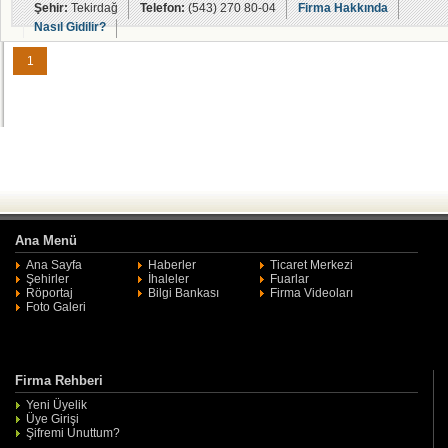
Şehir:
Tekirdağ
Telefon:
(543) 270 80-04
Firma Hakkında
Nasıl Gidilir?
1
Ana Menü
Ana Sayfa
Haberler
Ticaret Merkezi
Şehirler
İhaleler
Fuarlar
Röportaj
Bilgi Bankası
Firma Videoları
Foto Galeri
Firma Rehberi
Yeni Üyelik
Üye Girişi
Şifremi Unuttum?