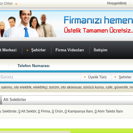
Hoşgeldiniz
ün Diller
t Merkezi
Şehirler
Firma Videoları
İletişim
Telefon Numarası
Üyelik Türü
Şehirler
 salonu
,
oto elektrik
,
elektrikçi
,
turizm
,
oto aksesuar
,
sürücü kursu
,
cafe
,
güvenlik
,
m
Alt Sektörler
u Sektörde;
0
Alt Sektör,
0
Firma,
0
Ürün,
0
Kampanya İlanı,
0
Alım Talebi İlanı