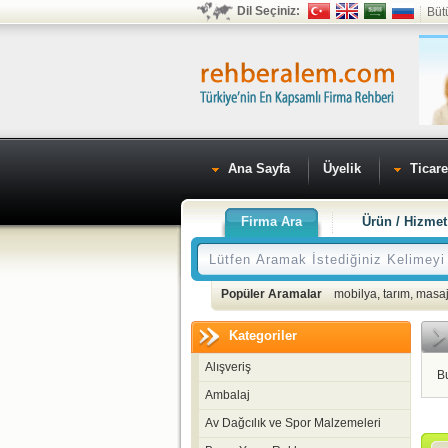
Dil Seçiniz:
Büt
Ana Sayfa
Üyelik
Ticare
Firma Ara
Ürün / Hizmet
Popüler Aramalar
mobilya
,
tarım
,
masaj
Kategoriler
Alışveriş
B
Ambalaj
Av Dağcılık ve Spor Malzemeleri