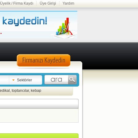
Üyelik / Firma Kaydı
Üye Girişi
Yardım
Sektörler
edikal
,
toptancılar
,
kebap