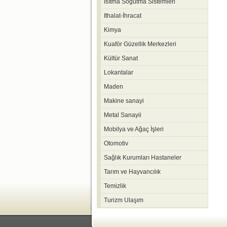
Isıtma Soğutma Sistemleri
Ithalat-İhracat
Kimya
Kuaför Güzellik Merkezleri
Kültür Sanat
Lokantalar
Maden
Makine sanayi
Metal Sanayii
Mobilya ve Ağaç İşleri
Otomotiv
Sağlık Kurumları Hastaneler
Tarım ve Hayvancılık
Temizlik
Turizm Ulaşım