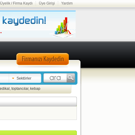
Üyelik / Firma Kaydı
Üye Girişi
Yardım
Sektörler
edikal
,
toptancılar
,
kebap