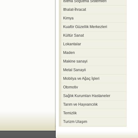
Isıtma Soğutma Sistemleri
Ithalat-İhracat
Kimya
Kuaför Güzellik Merkezleri
Kültür Sanat
Lokantalar
Maden
Makine sanayi
Metal Sanayii
Mobilya ve Ağaç İşleri
Otomotiv
Sağlık Kurumları Hastaneler
Tarım ve Hayvancılık
Temizlik
Turizm Ulaşım