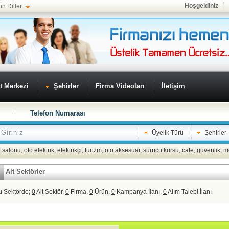
Hoşgeldiniz
ün Diller
t Merkezi
Şehirler
Firma Videoları
İletişim
Telefon Numarası
Üyelik Türü
Şehirler
 salonu
,
oto elektrik
,
elektrikçi
,
turizm
,
oto aksesuar
,
sürücü kursu
,
cafe
,
güvenlik
,
m
Alt Sektörler
u Sektörde;
0
Alt Sektör,
0
Firma,
0
Ürün,
0
Kampanya İlanı,
0
Alım Talebi İlanı