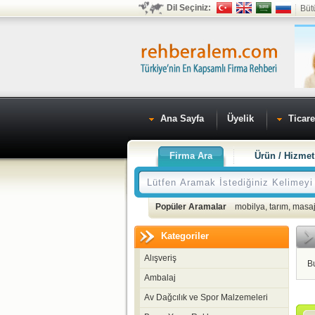
Dil Seçiniz:
Büt
Ana Sayfa
Üyelik
Ticare
Firma Ara
Ürün / Hizmet
Popüler Aramalar
mobilya
,
tarım
,
masaj
Kategoriler
Alışveriş
B
Ambalaj
Av Dağcılık ve Spor Malzemeleri