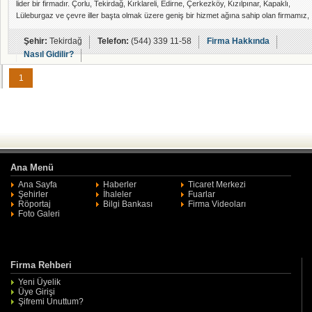
lider bir firmadır. Çorlu, Tekirdağ, Kırklareli, Edirne, Çerkezköy, Kızılpınar, Kapaklı,
Lüleburgaz ve çevre iller başta olmak üzere geniş bir hizmet ağına sahip olan firmamız,
otomasyon alanında her türlü ihtiyaca yönelik çözümler sunmaktadır. Sunduğumuz
hizmetler arasında PLC Otomasyon, Revizyon ve Programlama yazılım hizmetleri yer
Şehir:
Tekirdağ
Telefon:
(544) 339 11-58
Firma Hakkında
almaktadır. Müşterilerimize, iş s
Nasıl Gidilir?
1
Ana Menü
Ana Sayfa
Haberler
Ticaret Merkezi
Şehirler
İhaleler
Fuarlar
Röportaj
Bilgi Bankası
Firma Videoları
Foto Galeri
Firma Rehberi
Yeni Üyelik
Üye Girişi
Şifremi Unuttum?