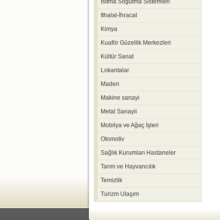
Isıtma Soğutma Sistemleri
Ithalat-İhracat
Kimya
Kuaför Güzellik Merkezleri
Kültür Sanat
Lokantalar
Maden
Makine sanayi
Metal Sanayii
Mobilya ve Ağaç İşleri
Otomotiv
Sağlık Kurumları Hastaneler
Tarım ve Hayvancılık
Temizlik
Turizm Ulaşım