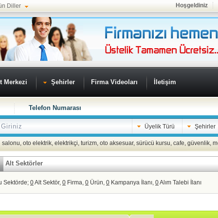
Hoşgeldiniz
ün Diller
t Merkezi
Şehirler
Firma Videoları
İletişim
Telefon Numarası
Üyelik Türü
Şehirler
 salonu
,
oto elektrik
,
elektrikçi
,
turizm
,
oto aksesuar
,
sürücü kursu
,
cafe
,
güvenlik
,
m
Alt Sektörler
u Sektörde;
0
Alt Sektör,
0
Firma,
0
Ürün,
0
Kampanya İlanı,
0
Alım Talebi İlanı