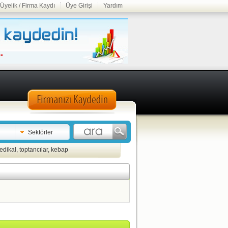
Üyelik / Firma Kaydı
Üye Girişi
Yardım
Sektörler
edikal
,
toptancılar
,
kebap