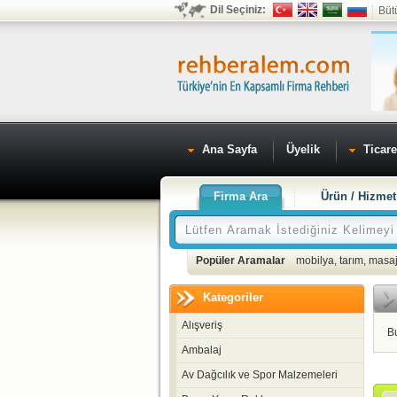
Dil Seçiniz:
Büt
Ana Sayfa
Üyelik
Ticare
Firma Ara
Ürün / Hizmet
Popüler Aramalar
mobilya
,
tarım
,
masaj
Kategoriler
Alışveriş
B
Ambalaj
Av Dağcılık ve Spor Malzemeleri