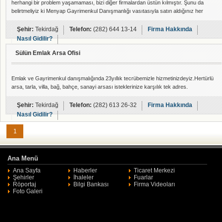
herhangi bir problem yaşamaması, bizi diğer firmalardan üstün kılmıştır. Şunu da
belirtmeliyiz ki Menyap Gayrimenkul Danışmanlığı vasıtasıyla satın aldığınız her
gayrimenkul ilerde satmak istediğiniz takdirde değer kazanmış olacaktır.
Şehir:
Tekirdağ
Telefon:
(282) 644 13-14
Firma Hakkında
Nasıl Gidilir?
Sülün Emlak Arsa Ofisi
Emlak ve Gayrimenkul danışmalığında 23yıllık tecrübemizle hizmetinizdeyiz.Hertürlü
arsa, tarla, villa, bağ, bahçe, sanayi arsası isteklerinize karşılık tek adres.
Şehir:
Tekirdağ
Telefon:
(282) 613 26-32
Firma Hakkında
Nasıl Gidilir?
1
Ana Menü
Ana Sayfa
Haberler
Ticaret Merkezi
Şehirler
İhaleler
Fuarlar
Röportaj
Bilgi Bankası
Firma Videoları
Foto Galeri