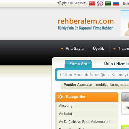
Dil Seçiniz:
Büt
Ana Sayfa
Üyelik
Ticare
Firma Ara
Ürün / Hizmet
Popüler Aramalar
mobilya
,
tarım
,
masaj
Kategoriler
Alışveriş
B
Ambalaj
Av Dağcılık ve Spor Malzemeleri