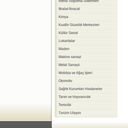
Isıtma Soğutma Sistemleri
Ithalat-İhracat
Kimya
Kuaför Güzellik Merkezleri
Kültür Sanat
Lokantalar
Maden
Makine sanayi
Metal Sanayii
Mobilya ve Ağaç İşleri
Otomotiv
Sağlık Kurumları Hastaneler
Tarım ve Hayvancılık
Temizlik
Turizm Ulaşım