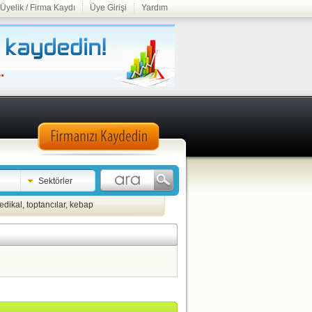
Üyelik / Firma Kaydı
Üye Girişi
Yardım
Sektörler
edikal
,
toptancılar
,
kebap