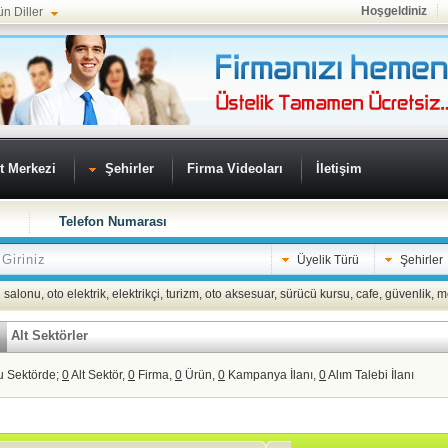
Hoşgeldiniz
ün Diller
t Merkezi
Şehirler
Firma Videoları
İletişim
Telefon Numarası
Üyelik Türü
Şehirler
 salonu
,
oto elektrik
,
elektrikçi
,
turizm
,
oto aksesuar
,
sürücü kursu
,
cafe
,
güvenlik
,
m
Alt Sektörler
u Sektörde;
0
Alt Sektör,
0
Firma,
0
Ürün,
0
Kampanya İlanı,
0
Alım Talebi İlanı