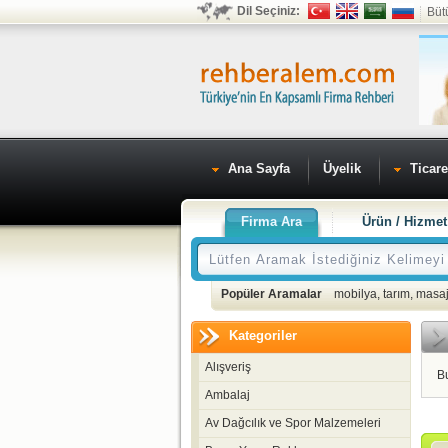
Dil Seçiniz:
Büt
Ana Sayfa
Üyelik
Ticare
Firma Ara
Ürün / Hizmet
Popüler Aramalar
mobilya
,
tarım
,
masaj
Kategoriler
Alışveriş
B
Ambalaj
Av Dağcılık ve Spor Malzemeleri