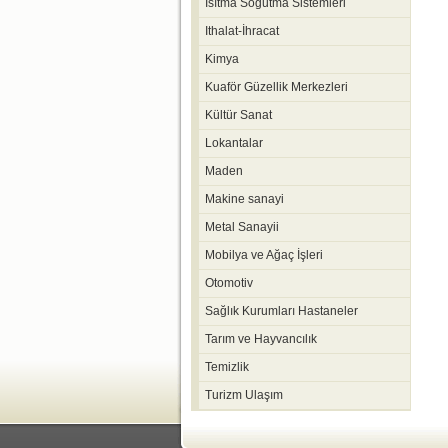
Isıtma Soğutma Sistemleri
Ithalat-İhracat
Kimya
Kuaför Güzellik Merkezleri
Kültür Sanat
Lokantalar
Maden
Makine sanayi
Metal Sanayii
Mobilya ve Ağaç İşleri
Otomotiv
Sağlık Kurumları Hastaneler
Tarım ve Hayvancılık
Temizlik
Turizm Ulaşım