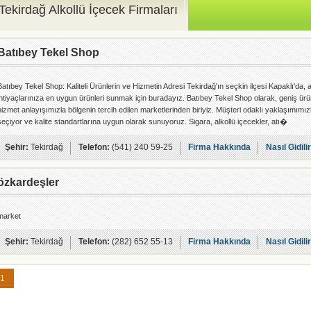
Tekirdağ Alkollü İçecek Firmaları
Batıbey Tekel Shop
Batıbey Tekel Shop: Kaliteli Ürünlerin ve Hizmetin Adresi Tekirdağ'ın seçkin ilçesi Kapaklı'da,
ihtiyaçlarınıza en uygun ürünleri sunmak için buradayız. Batıbey Tekel Shop olarak, geniş ü
hizmet anlayışımızla bölgenin tercih edilen marketlerinden biriyiz. Müşteri odaklı yaklaşımımızla
seçiyor ve kalite standartlarına uygun olarak sunuyoruz. Sigara, alkollü içecekler, atı�
Şehir:
Tekirdağ
Telefon:
(541) 240 59-25
Firma Hakkında
Nasıl Gidili
özkardeşler
market
Şehir:
Tekirdağ
Telefon:
(282) 652 55-13
Firma Hakkında
Nasıl Gidili
1