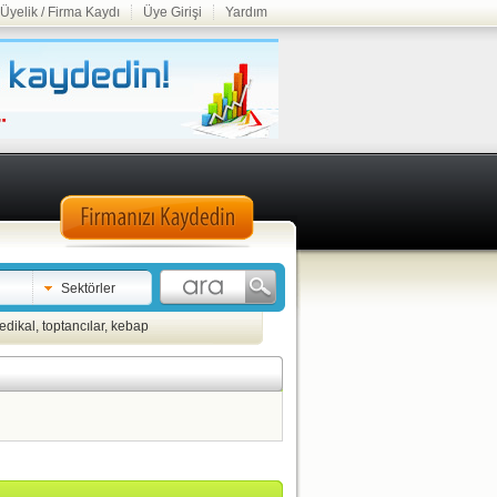
Üyelik / Firma Kaydı
Üye Girişi
Yardım
Sektörler
edikal
,
toptancılar
,
kebap