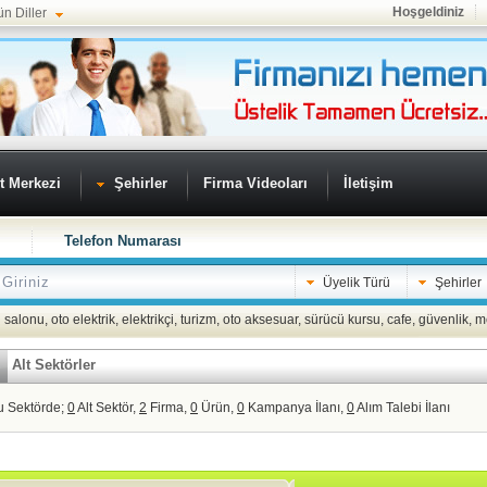
Hoşgeldiniz
ün Diller
t Merkezi
Şehirler
Firma Videoları
İletişim
Telefon Numarası
Üyelik Türü
Şehirler
 salonu
,
oto elektrik
,
elektrikçi
,
turizm
,
oto aksesuar
,
sürücü kursu
,
cafe
,
güvenlik
,
m
Alt Sektörler
u Sektörde;
0
Alt Sektör,
2
Firma,
0
Ürün,
0
Kampanya İlanı,
0
Alım Talebi İlanı