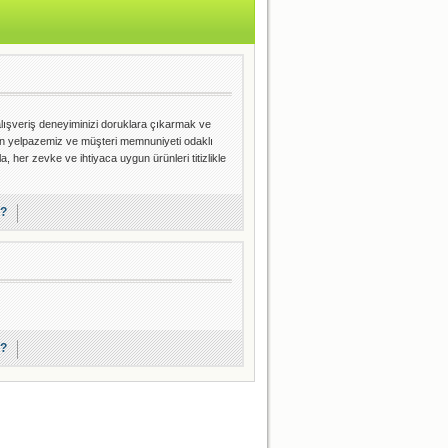
 alışveriş deneyiminizi doruklara çıkarmak ve
rün yelpazemiz ve müşteri memnuniyeti odaklı
, her zevke ve ihtiyaca uygun ürünleri titizlikle
r?
r?