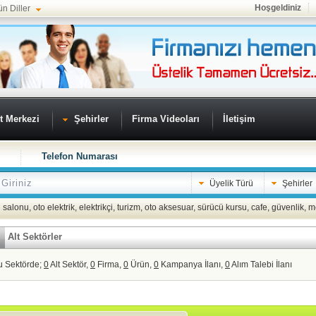
Hoşgeldiniz
ün Diller
t Merkezi
Şehirler
Firma Videoları
İletişim
Telefon Numarası
Üyelik Türü
Şehirler
 salonu
,
oto elektrik
,
elektrikçi
,
turizm
,
oto aksesuar
,
sürücü kursu
,
cafe
,
güvenlik
,
m
Alt Sektörler
u Sektörde;
0
Alt Sektör,
0
Firma,
0
Ürün,
0
Kampanya İlanı,
0
Alım Talebi İlanı