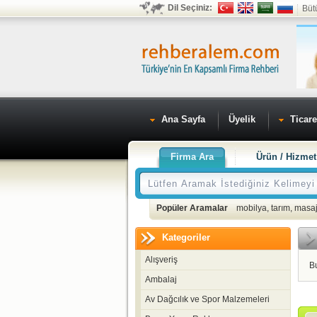
Dil Seçiniz:
Büt
Ana Sayfa
Üyelik
Ticare
Firma Ara
Ürün / Hizmet
Popüler Aramalar
mobilya
,
tarım
,
masaj
Kategoriler
Alışveriş
B
Ambalaj
Av Dağcılık ve Spor Malzemeleri