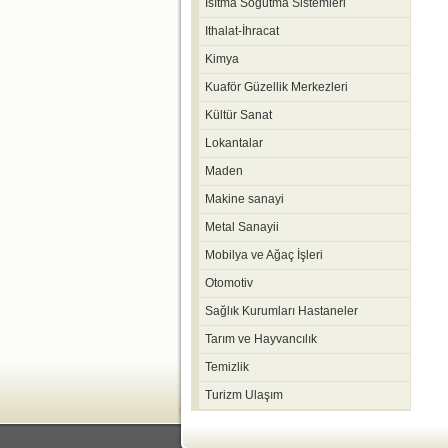
Isıtma Soğutma Sistemleri
Ithalat-İhracat
Kimya
Kuaför Güzellik Merkezleri
Kültür Sanat
Lokantalar
Maden
Makine sanayi
Metal Sanayii
Mobilya ve Ağaç İşleri
Otomotiv
Sağlık Kurumları Hastaneler
Tarım ve Hayvancılık
Temizlik
Turizm Ulaşım