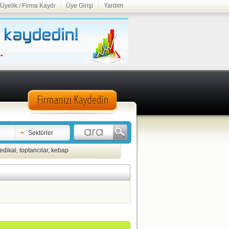
Üyelik / Firma Kaydı
Üye Girişi
Yardım
Sektörler
edikal
,
toptancılar
,
kebap