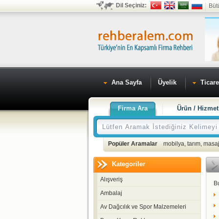
Dil Seçiniz:
Büt
Ana Sayfa
Üyelik
Ticare
Firma Ara
Ürün / Hizmet
Popüler Aramalar
mobilya
,
tarım
,
masaj
Kategoriler
Alışveriş
B
Ambalaj
Av Dağcılık ve Spor Malzemeleri