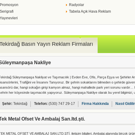
Promosyon
Radyolar
Serigrafi
Tabela Açık Hava Reklam
Yayınevleri
Tekirdağ Basın Yayın Reklam Firmaları
Süleymanpaşa Nakliye
Tekirdağ Süleymanpaşa Nakliyat ve Taşımacılık | Evden Eve, Ofis, Parça Eşya ve Şehirler Ara
Asansörlerini, Trafiğini ve İnsanını Tanıyoruz. Bir şehrin sokaklarını bilmeden o şehirde güv
asansörü dar, hangi sokağın girişi kamyon almaz, hangi mahallede park yeri sorunu vardır… Biz
şehrin her köşesinde taşımacılık yapıyoruz. Süleymanpaşa Nakliye olarak bu yerel bilgimizi
Şehir:
Tekirdağ
Telefon:
(530) 747 29-17
Firma Hakkında
Nasıl Gidili
Tek Metal Ofset Ve Ambalaj San.ltd.şti.
TEK METAL OFSET VE AMBALAJ SAN.LTD.ŞTİ. iletişim bilgileri, Ambalaj alanında birçok ürün ve 