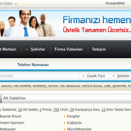
Hoşgeldiniz
ün Diller
t Merkezi
Şehirler
Firma Videoları
İletişim
Telefon Numarası
Üyelik Türü
Şehirler
 salonu
,
oto elektrik
,
elektrikçi
,
turizm
,
oto aksesuar
,
sürücü kursu
,
cafe
,
güvenlik
,
m
Alt Sektörler
u Sektörde;
16
Alt Sektör,
2
Firma,
784
Ürün,
29
Kampanya İlanı,
12
Alım Talebi İlan
Bayrak Rozet
Dergiler
Haber Ajansları
Kağıtçılar
Matbaalar
Mücellithaneler