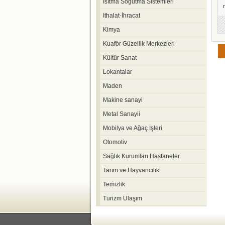
Isıtma Soğutma Sistemleri
Ithalat-İhracat
Kimya
Kuaför Güzellik Merkezleri
Kültür Sanat
Lokantalar
Maden
Makine sanayi
Metal Sanayii
Mobilya ve Ağaç İşleri
Otomotiv
Sağlık Kurumları Hastaneler
Tarım ve Hayvancılık
Temizlik
Turizm Ulaşım