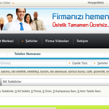
Hoşgeldiniz
ün Diller
t Merkezi
Şehirler
Firma Videoları
İletişim
Telefon Numarası
Üyelik Türü
Şehirler
 salonu
,
oto elektrik
,
elektrikçi
,
turizm
,
oto aksesuar
,
sürücü kursu
,
cafe
,
güvenlik
,
m
Alt Sektörler
u Sektörde;
0
Alt Sektör,
0
Firma,
0
Ürün,
0
Kampanya İlanı,
0
Alım Talebi İlanı