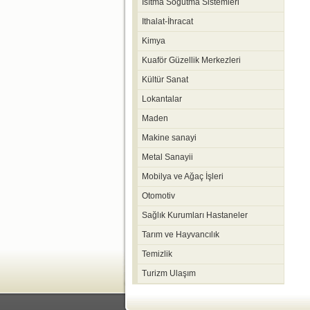
Isıtma Soğutma Sistemleri
Ithalat-İhracat
Kimya
Kuaför Güzellik Merkezleri
Kültür Sanat
Lokantalar
Maden
Makine sanayi
Metal Sanayii
Mobilya ve Ağaç İşleri
Otomotiv
Sağlık Kurumları Hastaneler
Tarım ve Hayvancılık
Temizlik
Turizm Ulaşım