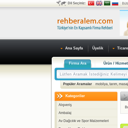
Dil Seçiniz:
Büt
Ana Sayfa
Üyelik
Ticare
Firma Ara
Ürün / Hizmet
Popüler Aramalar
mobilya
,
tarım
,
masaj
Kategoriler
Alışveriş
B
Ambalaj
Av Dağcılık ve Spor Malzemeleri