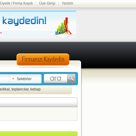
Üyelik / Firma Kaydı
Üye Girişi
Yardım
Sektörler
edikal
,
toptancılar
,
kebap