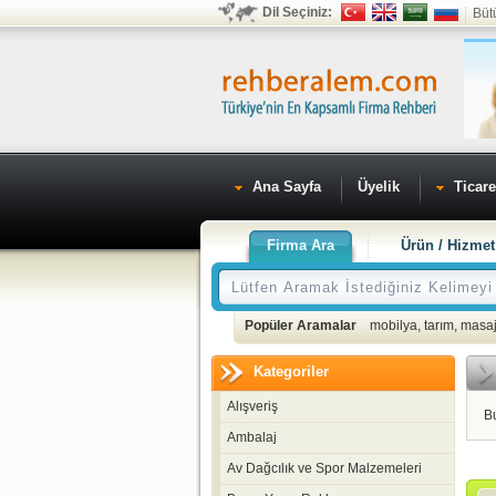
Dil Seçiniz:
Büt
Ana Sayfa
Üyelik
Ticare
Firma Ara
Ürün / Hizmet
Popüler Aramalar
mobilya
,
tarım
,
masaj
Kategoriler
Alışveriş
B
Ambalaj
Av Dağcılık ve Spor Malzemeleri