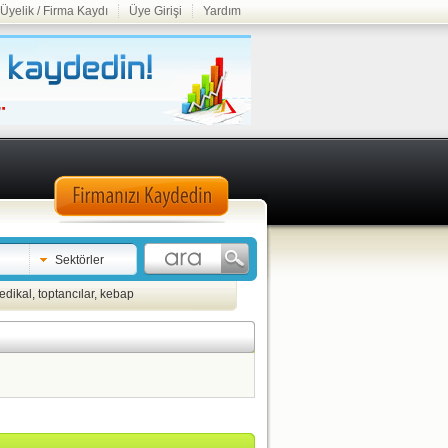
Üyelik / Firma Kaydı
Üye Girişi
Yardım
Sektörler
edikal
,
toptancılar
,
kebap