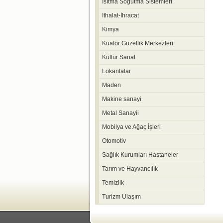
Isıtma Soğutma Sistemleri
Ithalat-İhracat
Kimya
Kuaför Güzellik Merkezleri
Kültür Sanat
Lokantalar
Maden
Makine sanayi
Metal Sanayii
Mobilya ve Ağaç İşleri
Otomotiv
Sağlık Kurumları Hastaneler
Tarım ve Hayvancılık
Temizlik
Turizm Ulaşım