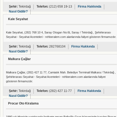
Şehir:
Tekirdağ
Telefon:
(212) 658 19-13
Firma Hakkında
Nasıl Gidilir?
Kale Seyahat
Kale Seyahat, (282) 768 10 4, Saray Otogarı No:6L Saray / Tekirdağ , Şehirlerarası
Seyahat - Seyahat Acenteleri - rehberalem.com alanlarında faliyet gösteren firmamızdır.
Şehir:
Tekirdağ
Telefon:
282768104
Firma Hakkında
Nasıl Gidilir?
Malkara Çağlar
Malkara Çağlar, (282) 427 11 77, Camiatık Mah. Belediye Terminali Malkara / Tekirdağ ,
Şehirlerarası Seyahat - Seyahat Acenteleri - rehberalem.com alanlarında faliyet
gösteren firmamızdır.
Şehir:
Tekirdağ
Telefon:
(282) 427 11-77
Firma Hakkında
Nasıl Gidilir?
Procar Oto Kiralama
1990 yılı itibariyle yurtdışında faaliyete geçen Ballıoğlu Grup bünyesinde kurulan Procar