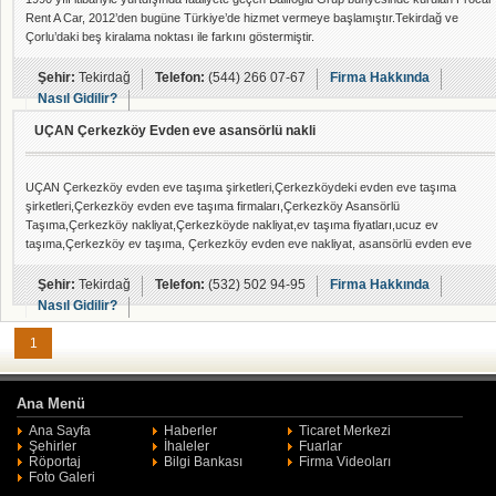
Rent A Car, 2012’den bugüne Türkiye’de hizmet vermeye başlamıştır.Tekirdağ ve
Çorlu’daki beş kiralama noktası ile farkını göstermiştir.
Şehir:
Tekirdağ
Telefon:
(544) 266 07-67
Firma Hakkında
Nasıl Gidilir?
UÇAN Çerkezköy Evden eve asansörlü nakli
UÇAN Çerkezköy evden eve taşıma şirketleri,Çerkezköydeki evden eve taşıma
şirketleri,Çerkezköy evden eve taşıma firmaları,Çerkezköy Asansörlü
Taşıma,Çerkezköy nakliyat,Çerkezköyde nakliyat,ev taşıma fiyatları,ucuz ev
taşıma,Çerkezköy ev taşıma, Çerkezköy evden eve nakliyat, asansörlü evden eve
nakliyat Çerkezköy evden eve nakliye,Çerkezköy evden eve nakliyat fiyatları,
Çerkezköy evden eve taşımacılık,Çerkezköy evden eve nakliyat firmaları,evden eve
Şehir:
Tekirdağ
Telefon:
(532) 502 94-95
Firma Hakkında
nakliyat fiyatları,Çerkezköy nakliyat şirketleri şirketi,
Nasıl Gidilir?
1
Ana Menü
Ana Sayfa
Haberler
Ticaret Merkezi
Şehirler
İhaleler
Fuarlar
Röportaj
Bilgi Bankası
Firma Videoları
Foto Galeri