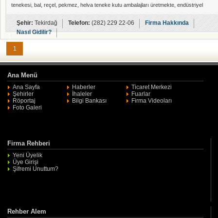
tenekesi, bal, reçel, pekmez, helva teneke kutu ambalajları üretmekte, endüstriyel
ambalaj ürünlerinden madeni yağ tenekesi, motor yağı tenekesi, antifriz teneke kutu
ambalajları, kauçuk yapıştırıcı tenekeleri, boya, tiner, likit membran tenekesi ve kovaları
Şehir:
Tekirdağ
Telefon:
(282) 229 22-06
Firma Hakkında
gibi daha birçok endü
Nasıl Gidilir?
1
Ana Menü
Ana Sayfa
Haberler
Ticaret Merkezi
Şehirler
İhaleler
Fuarlar
Röportaj
Bilgi Bankası
Firma Videoları
Foto Galeri
Firma Rehberi
Yeni Üyelik
Üye Girişi
Şifremi Unuttum?
Rehber Alem