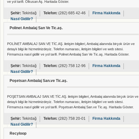
ve yol tarifi. Olkusan Aş. Haritada Göster.
Şehir:
Tekirdağ
Telefon:
(282) 685 42-46
Firma Hakkında
Nasıl Gidilir?
Polinet Ambalaj San Ve Tic.aş.
POLİNET AMBALAJ SAN VE TİC.AŞ. iletişim bilgileri, Ambalaj alanında birçok ürün ve
detaylı bilgi ile hizmetinizdeyiz. Telefon numarası, iletişim bilgileri ve web sitesi.
Firmamıza nasıl gidilir ve yol tarifi. Polinet Ambalaj San Ve Tic.aş. Haritada Göster.
Şehir:
Tekirdağ
Telefon:
(282) 758 12-96
Firma Hakkında
Nasıl Gidilir?
Poşetsan Ambalaj San.ve Tic.aş.
POŞETSAN AMBALAJ SAN.VE TİC.AŞ. iletişim bilgileri, Ambalaj alanında birçok ürün ve
detaylı bilgi ile hizmetinizdeyiz. Telefon numarası, iletişim bilgileri ve web sitesi.
Firmamıza nasıl gidilir ve yol tarifi. Poşetsan Ambalaj San.ve Tic.aş. Haritada Göster.
Şehir:
Tekirdağ
Telefon:
(282) 758 20-01
Firma Hakkında
Nasıl Gidilir?
Recyloop