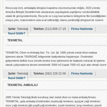
RecyLoop ismi, ambalajda döngüyü kapatma vizyonumuzdan doğdu. 2023 yılında
Amerika Birleşik Devletleri’nde uluslararası paydaşlarla yaptığımız sürdürülebilirlik
odaklı ilk görüşmelerimizde, Recycle ve Loop kavramlarını birleştirme fikri kendiliğinden
ortaya çıktı; malzemelerin asla israf edilmediği, daima yenilendiği döngüsel bir sistemi
tanımlamanın basit ama güçlü bir yolu. Bu ismi duyduğumuzda, misyonumuzla anında
örtüştüğünü hissettik. Bu sadece bir isim değildi; ulaşmayı hedeflediğimiz özün ta
Şehir:
Tekirdağ
Telefon:
(212) 809 17-19
Firma Hakkında
kendisiydi.
Nasıl Gidilir?
TEKMETAL
TEKMETAL Ofset ve Ambalaj San. Tic. Ltd. Şti. 1995 yılında metal ofset matbaa
işletmesi olarak TEKİRDAĞ bölgesinde faaliyetlerine başlamıştır. Üretimdeki
gelişmelerle birlikte kısa sürede teneke kutu işletmesini de faaliyete sokarak iki işletme
olarak çalışmalarına devam etmektedir. 5000 m2 kapalı 7000 m2 açık alan olmak üzere
12000 m2 çalışma alanına sahiptir.Sektörde 15 yılı aşkın birikimi ve aynı zamanda
dinamizmi ile her geçen gün artan satış hacmi ve müşteri kitlesiyle büyüyen TEKMETAL
Şehir:
Tekirdağ
Telefon:
(282) 229 22-06
Firma Hakkında
OFSET ve AMBALAJ müşterilerin
Nasıl Gidilir?
TEKMETAL AMBALAJ
1995 Yılında Tekirdağ ilinde kurulmuş olan metal ofset ve metal ambalaj firması
TEKMETAL, gıda ambalaj ürünlerinden zeytinyağı tenekesi, ayçiçek yağı tenekesi,
mısır yağı tenekesi gibi çeşitli yağ tenekeleri, zeytin tenekesi, turşu tenekesi, peynir