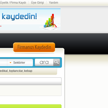
Üyelik / Firma Kaydı
Üye Girişi
Yardım
Sektörler
edikal
,
toptancılar
,
kebap