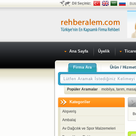
Dil Seçiniz:
Büt
Ana Sayfa
Üyelik
Ticare
Firma Ara
Ürün / Hizmet
Popüler Aramalar
mobilya
,
tarım
,
masaj
Kategoriler
Alışveriş
B
Ambalaj
Av Dağcılık ve Spor Malzemeleri