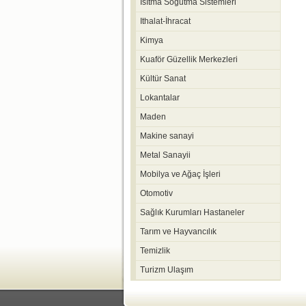
Isıtma Soğutma Sistemleri
Ithalat-İhracat
Kimya
Kuaför Güzellik Merkezleri
Kültür Sanat
Lokantalar
Maden
Makine sanayi
Metal Sanayii
Mobilya ve Ağaç İşleri
Otomotiv
Sağlık Kurumları Hastaneler
Tarım ve Hayvancılık
Temizlik
Turizm Ulaşım