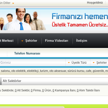
Hoşgeldiniz
ün Diller
t Merkezi
Şehirler
Firma Videoları
İletişim
Telefon Numarası
Üyelik Türü
Şehirler
 salonu
,
oto elektrik
,
elektrikçi
,
turizm
,
oto aksesuar
,
sürücü kursu
,
cafe
,
güvenlik
,
m
Alt Sektörler
u Sektörde;
0
Alt Sektör,
0
Firma,
0
Ürün,
0
Kampanya İlanı,
0
Alım Talebi İlanı