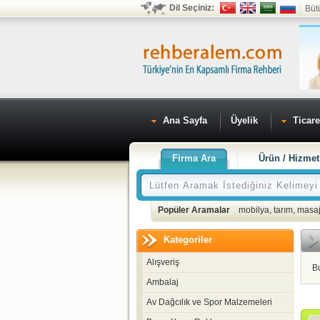
Dil Seçiniz:
Büt
Ana Sayfa
Üyelik
Ticare
Firma Ara
Ürün / Hizmet
Popüler Aramalar
mobilya
,
tarım
,
masaj
Kategoriler
Alışveriş
B
Ambalaj
Av Dağcılık ve Spor Malzemeleri