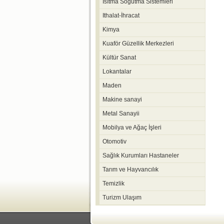
Isıtma Soğutma Sistemleri
Ithalat-İhracat
Kimya
Kuaför Güzellik Merkezleri
Kültür Sanat
Lokantalar
Maden
Makine sanayi
Metal Sanayii
Mobilya ve Ağaç İşleri
Otomotiv
Sağlık Kurumları Hastaneler
Tarım ve Hayvancılık
Temizlik
Turizm Ulaşım