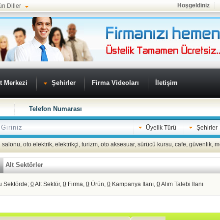
Hoşgeldiniz
ün Diller
t Merkezi
Şehirler
Firma Videoları
İletişim
Telefon Numarası
Üyelik Türü
Şehirler
 salonu
,
oto elektrik
,
elektrikçi
,
turizm
,
oto aksesuar
,
sürücü kursu
,
cafe
,
güvenlik
,
m
Alt Sektörler
u Sektörde;
0
Alt Sektör,
0
Firma,
0
Ürün,
0
Kampanya İlanı,
0
Alım Talebi İlanı