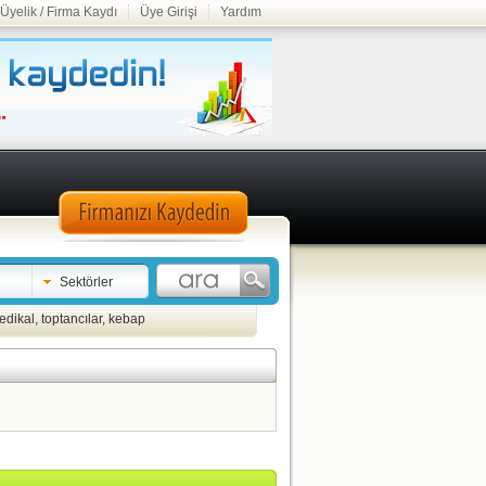
Üyelik / Firma Kaydı
Üye Girişi
Yardım
Sektörler
edikal
,
toptancılar
,
kebap