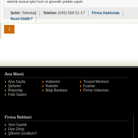
elektrik tesisat işleri hızlı ve güvenilir şekilde yapılır.
Şehir:
Tekirdağ
Telefon:
(545) 508 51-17
Firma Hakkında
Nasıl Gidilir?
1
Ana Menü
Ana Sayfa
Haberler
Ticaret Merkezi
Şehirler
İhaleler
Fuarlar
Röportaj
Bilgi Bankası
Firma Videoları
Foto Galeri
Firma Rehberi
Yeni Üyelik
Üye Girişi
Şifremi Unuttum?