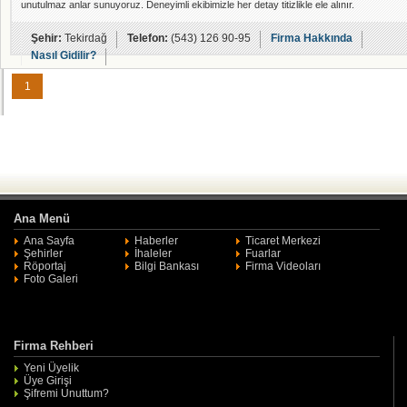
unutulmaz anlar sunuyoruz. Deneyimli ekibimizle her detay titizlikle ele alınır.
Şehir:
Tekirdağ
Telefon:
(543) 126 90-95
Firma Hakkında
Nasıl Gidilir?
1
Ana Menü
Ana Sayfa
Haberler
Ticaret Merkezi
Şehirler
İhaleler
Fuarlar
Röportaj
Bilgi Bankası
Firma Videoları
Foto Galeri
Firma Rehberi
Yeni Üyelik
Üye Girişi
Şifremi Unuttum?