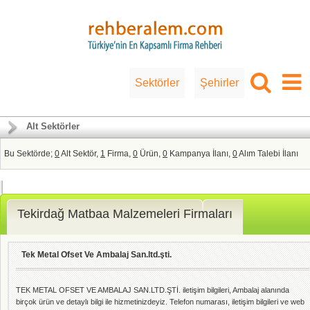
Sektörler
Şehirler
Alt Sektörler
Bu Sektörde;
0
Alt Sektör,
1
Firma,
0
Ürün,
0
Kampanya İlanı,
0
Alım Talebi İlanı
Tekirdağ Matbaa Malzemeleri Firmaları
Tek Metal Ofset Ve Ambalaj San.ltd.şti.
TEK METAL OFSET VE AMBALAJ SAN.LTD.ŞTİ. iletişim bilgileri, Ambalaj alanında
birçok ürün ve detaylı bilgi ile hizmetinizdeyiz. Telefon numarası, iletişim bilgileri ve web