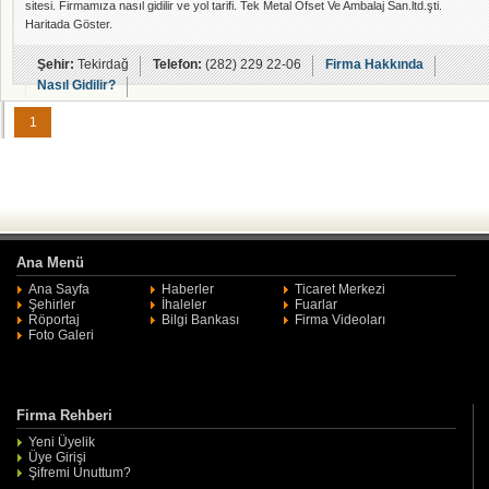
sitesi. Firmamıza nasıl gidilir ve yol tarifi. Tek Metal Ofset Ve Ambalaj San.ltd.şti.
Haritada Göster.
Şehir:
Tekirdağ
Telefon:
(282) 229 22-06
Firma Hakkında
Nasıl Gidilir?
1
Ana Menü
Ana Sayfa
Haberler
Ticaret Merkezi
Şehirler
İhaleler
Fuarlar
Röportaj
Bilgi Bankası
Firma Videoları
Foto Galeri
Firma Rehberi
Yeni Üyelik
Üye Girişi
Şifremi Unuttum?