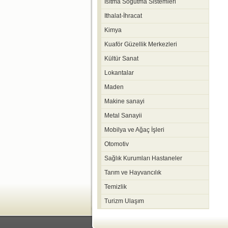
Isıtma Soğutma Sistemleri
Ithalat-İhracat
Kimya
Kuaför Güzellik Merkezleri
Kültür Sanat
Lokantalar
Maden
Makine sanayi
Metal Sanayii
Mobilya ve Ağaç İşleri
Otomotiv
Sağlık Kurumları Hastaneler
Tarım ve Hayvancılık
Temizlik
Turizm Ulaşım