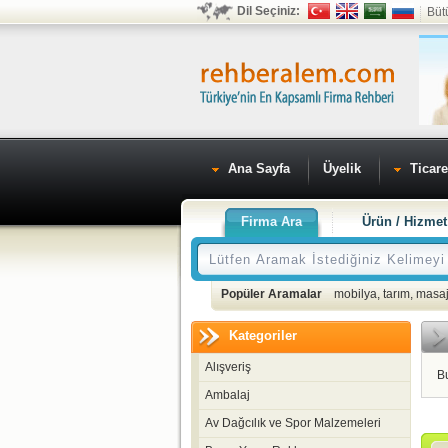
Dil Seçiniz:
Büt
Ana Sayfa
Üyelik
Ticare
Firma Ara
Ürün / Hizmet
Popüler Aramalar
mobilya
,
tarım
,
masaj
Kategoriler
Alışveriş
B
Ambalaj
Av Dağcılık ve Spor Malzemeleri