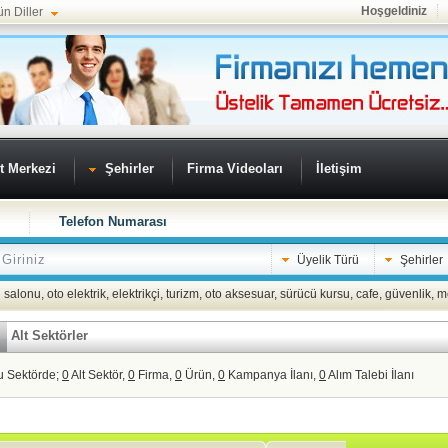
Hoşgeldiniz
ün Diller
t Merkezi
Şehirler
Firma Videoları
İletişim
Telefon Numarası
Üyelik Türü
Şehirler
 salonu
,
oto elektrik
,
elektrikçi
,
turizm
,
oto aksesuar
,
sürücü kursu
,
cafe
,
güvenlik
,
m
Alt Sektörler
u Sektörde;
0
Alt Sektör,
0
Firma,
0
Ürün,
0
Kampanya İlanı,
0
Alım Talebi İlanı