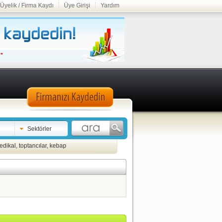
Üyelik / Firma Kaydı
Üye Girişi
Yardım
Sektörler
edikal
,
toptancılar
,
kebap