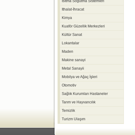
Isıtma Soğutma Sistemleri
Ithalat-İhracat
Kimya
Kuaför Güzellik Merkezleri
Kültür Sanat
Lokantalar
Maden
Makine sanayi
Metal Sanayii
Mobilya ve Ağaç İşleri
Otomotiv
Sağlık Kurumları Hastaneler
Tarım ve Hayvancılık
Temizlik
Turizm Ulaşım