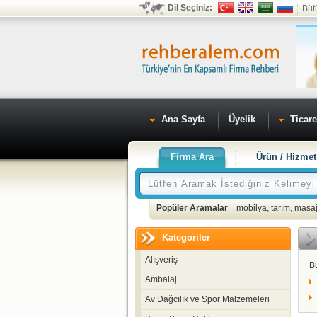
Dil Seçiniz:
Büt
Ana Sayfa
Üyelik
Ticare
Firma Ara
Ürün / Hizmet
Popüler Aramalar
mobilya
,
tarım
,
masaj
Kategoriler
Alışveriş
B
Ambalaj
Av Dağcılık ve Spor Malzemeleri