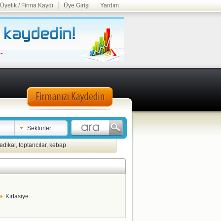
Üyelik / Firma Kaydı
Üye Girişi
Yardım
Sektörler
edikal
,
toptancılar
,
kebap
Kırtasiye