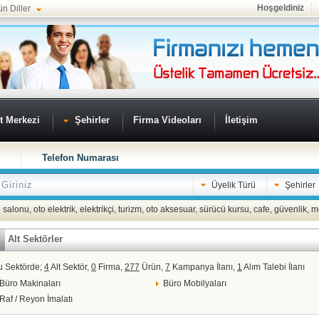
Hoşgeldiniz
ün Diller
t Merkezi
Şehirler
Firma Videoları
İletişim
Telefon Numarası
Üyelik Türü
Şehirler
 salonu
,
oto elektrik
,
elektrikçi
,
turizm
,
oto aksesuar
,
sürücü kursu
,
cafe
,
güvenlik
,
m
Alt Sektörler
u Sektörde;
4
Alt Sektör,
0
Firma,
277
Ürün,
7
Kampanya İlanı,
1
Alım Talebi İlanı
Büro Makinaları
Büro Mobilyaları
Raf / Reyon İmalatı