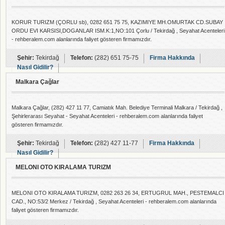
KORUR TURIZM (ÇORLU sb), 0282 651 75 75, KAZIMIYE MH.OMURTAK CD.SUBAY
ORDU EVI KARSISI,DOGANLAR ISM.K:1,NO:101 Çorlu / Tekirdağ , Seyahat Acenteleri
- rehberalem.com alanlarında faliyet gösteren firmamızdır.
Şehir:
Tekirdağ
Telefon:
(282) 651 75-75
Firma Hakkında
Nasıl Gidilir?
Malkara Çağlar
Malkara Çağlar, (282) 427 11 77, Camiatık Mah. Belediye Terminali Malkara / Tekirdağ ,
Şehirlerarası Seyahat - Seyahat Acenteleri - rehberalem.com alanlarında faliyet
gösteren firmamızdır.
Şehir:
Tekirdağ
Telefon:
(282) 427 11-77
Firma Hakkında
Nasıl Gidilir?
MELONI OTO KIRALAMA TURIZM
MELONI OTO KIRALAMA TURIZM, 0282 263 26 34, ERTUGRUL MAH., PESTEMALCI
CAD., NO:53/2 Merkez / Tekirdağ , Seyahat Acenteleri - rehberalem.com alanlarında
faliyet gösteren firmamızdır.