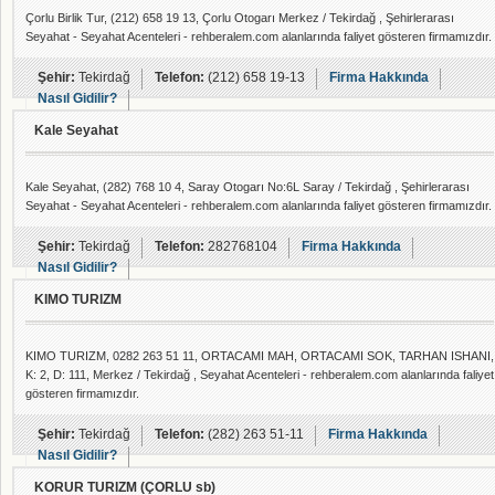
Çorlu Birlik Tur, (212) 658 19 13, Çorlu Otogarı Merkez / Tekirdağ , Şehirlerarası
Seyahat - Seyahat Acenteleri - rehberalem.com alanlarında faliyet gösteren firmamızdır.
Şehir:
Tekirdağ
Telefon:
(212) 658 19-13
Firma Hakkında
Nasıl Gidilir?
Kale Seyahat
Kale Seyahat, (282) 768 10 4, Saray Otogarı No:6L Saray / Tekirdağ , Şehirlerarası
Seyahat - Seyahat Acenteleri - rehberalem.com alanlarında faliyet gösteren firmamızdır.
Şehir:
Tekirdağ
Telefon:
282768104
Firma Hakkında
Nasıl Gidilir?
KIMO TURIZM
KIMO TURIZM, 0282 263 51 11, ORTACAMI MAH, ORTACAMI SOK, TARHAN ISHANI,
K: 2, D: 111, Merkez / Tekirdağ , Seyahat Acenteleri - rehberalem.com alanlarında faliyet
gösteren firmamızdır.
Şehir:
Tekirdağ
Telefon:
(282) 263 51-11
Firma Hakkında
Nasıl Gidilir?
KORUR TURIZM (ÇORLU sb)