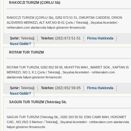
RAKOCZI TURIZM (ÇORLU Sb)
RAKOCZI TURIZM (ÇORLU Sb), 0282 673 51 51, OMURTAK CADDESI, ORION
ALISVERIS MERKEZI, ALT KAT,NO:B-01 Çorlu / Tekirdağ , Seyahat Acenteleri -
rehberalem.com alanlarında faliyet gösteren firmamızdır.
Şehir:
Tekirdağ
Telefon:
(282) 673 51-51
Firma Hakkında
Nasıl Gidilir?
ROTAM TUR TURIZM
ROTAM TUR TURIZM, 0282 652 59 05, MUHITTIN MAH., IMARET SOK., KAPTAN IS
MERKEZI, NO:1, K:1 Çorlu / Tekirdağ , Seyahat Acenteleri - rehberalem.com
alanlarında faliyet gösteren firmamızdır.
Şehir:
Tekirdağ
Telefon:
(282) 652 59-05
Firma Hakkında
Nasıl Gidilir?
SAGUN TUR TURIZM (Tekirdag Sb.
SAGUN TUR TURIZM (Tekirdag Sb., 0282 263 50 50, ESKI CAMII MAH, HÜKÜMET
CAD., NO:29/2-3 Merkez / Tekirdağ , Seyahat Acenteleri - rehberalem.com alanlarında
faliyet gösteren firmamızdır.