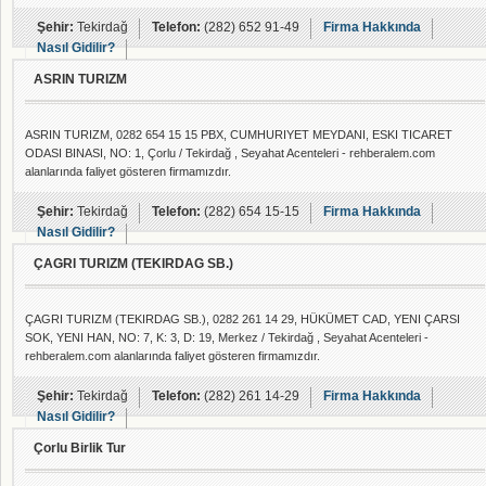
Şehir:
Tekirdağ
Telefon:
(282) 652 91-49
Firma Hakkında
Nasıl Gidilir?
ASRIN TURIZM
ASRIN TURIZM, 0282 654 15 15 PBX, CUMHURIYET MEYDANI, ESKI TICARET
ODASI BINASI, NO: 1, Çorlu / Tekirdağ , Seyahat Acenteleri - rehberalem.com
alanlarında faliyet gösteren firmamızdır.
Şehir:
Tekirdağ
Telefon:
(282) 654 15-15
Firma Hakkında
Nasıl Gidilir?
ÇAGRI TURIZM (TEKIRDAG SB.)
ÇAGRI TURIZM (TEKIRDAG SB.), 0282 261 14 29, HÜKÜMET CAD, YENI ÇARSI
SOK, YENI HAN, NO: 7, K: 3, D: 19, Merkez / Tekirdağ , Seyahat Acenteleri -
rehberalem.com alanlarında faliyet gösteren firmamızdır.
Şehir:
Tekirdağ
Telefon:
(282) 261 14-29
Firma Hakkında
Nasıl Gidilir?
Çorlu Birlik Tur