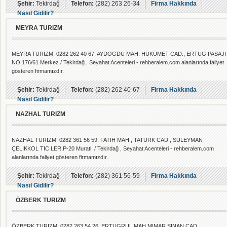
Şehir:
Tekirdağ
Telefon:
(282) 263 26-34
Firma Hakkında
Nasıl Gidilir?
MEYRA TURIZM
MEYRA TURIZM, 0282 262 40 67, AYDOGDU MAH. HÜKÜMET CAD., ERTUG PASAJI
NO:176/61 Merkez / Tekirdağ , Seyahat Acenteleri - rehberalem.com alanlarında faliyet
gösteren firmamızdır.
Şehir:
Tekirdağ
Telefon:
(282) 262 40-67
Firma Hakkında
Nasıl Gidilir?
NAZHAL TURIZM
NAZHAL TURIZM, 0282 361 56 59, FATIH MAH., TATÜRK CAD., SÜLEYMAN
ÇELIKKOL TIC.LER.P-20 Muratlı / Tekirdağ , Seyahat Acenteleri - rehberalem.com
alanlarında faliyet gösteren firmamızdır.
Şehir:
Tekirdağ
Telefon:
(282) 361 56-59
Firma Hakkında
Nasıl Gidilir?
ÖZBERK TURIZM
ÖZBERK TURIZM, 0282 263 54 26, ERTUGRUL MAH.MIMAR SINAN CAD.