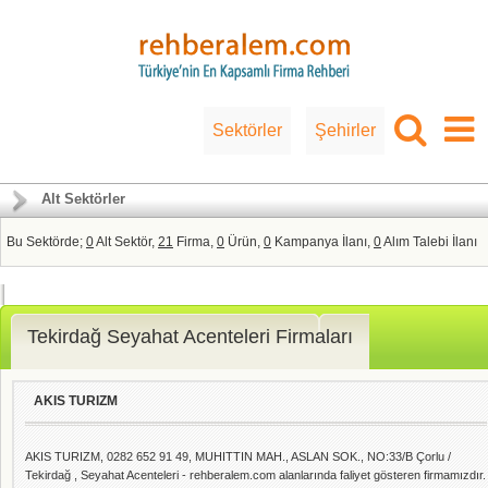
Sektörler
Şehirler
Alt Sektörler
Bu Sektörde;
0
Alt Sektör,
21
Firma,
0
Ürün,
0
Kampanya İlanı,
0
Alım Talebi İlanı
Tekirdağ Seyahat Acenteleri Firmaları
AKIS TURIZM
AKIS TURIZM, 0282 652 91 49, MUHITTIN MAH., ASLAN SOK., NO:33/B Çorlu /
Tekirdağ , Seyahat Acenteleri - rehberalem.com alanlarında faliyet gösteren firmamızdır.