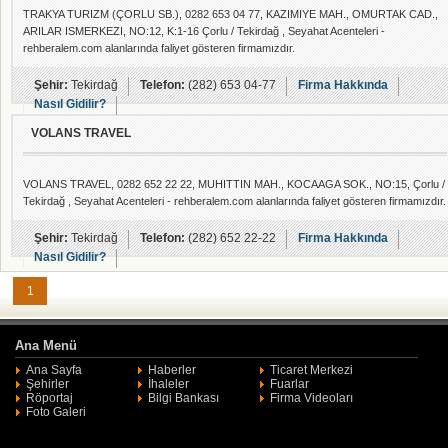
TRAKYA TURIZM (ÇORLU SB.), 0282 653 04 77, KAZIMIYE MAH., OMURTAK CAD.,
ARILAR ISMERKEZI, NO:12, K:1-16 Çorlu / Tekirdağ , Seyahat Acenteleri -
rehberalem.com alanlarında faliyet gösteren firmamızdır.
Şehir:
Tekirdağ
Telefon:
(282) 653 04-77
Firma Hakkında
Nasıl Gidilir?
VOLANS TRAVEL
VOLANS TRAVEL, 0282 652 22 22, MUHITTIN MAH., KOCAAGA SOK., NO:15, Çorlu /
Tekirdağ , Seyahat Acenteleri - rehberalem.com alanlarında faliyet gösteren firmamızdır.
Şehir:
Tekirdağ
Telefon:
(282) 652 22-22
Firma Hakkında
Nasıl Gidilir?
1
Ana Menü
Ana Sayfa
Haberler
Ticaret Merkezi
Şehirler
İhaleler
Fuarlar
Röportaj
Bilgi Bankası
Firma Videoları
Foto Galeri