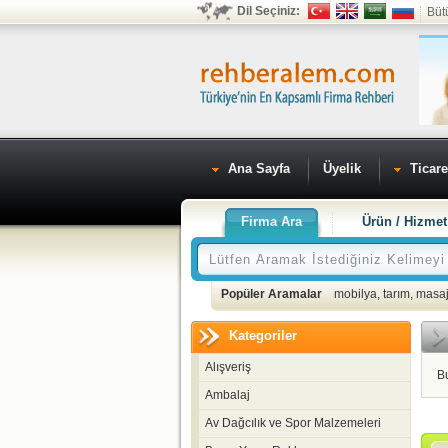
Dil Seçiniz:
Büt
Ana Sayfa
Üyelik
Ticare
Firma Ara
Ürün / Hizmet
Popüler Aramalar
mobilya
,
tarım
,
masaj
Kategoriler
Alışveriş
B
Ambalaj
Av Dağcılık ve Spor Malzemeleri