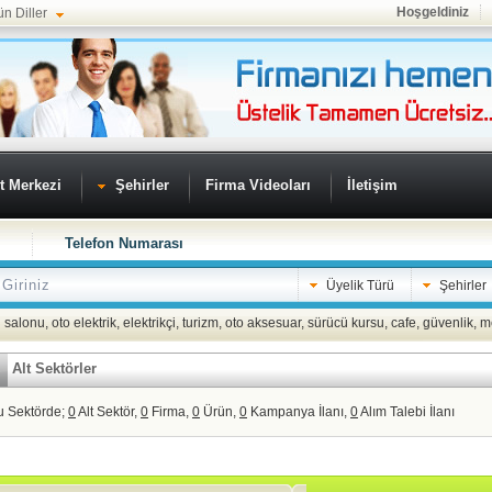
Hoşgeldiniz
ün Diller
t Merkezi
Şehirler
Firma Videoları
İletişim
Telefon Numarası
Üyelik Türü
Şehirler
 salonu
,
oto elektrik
,
elektrikçi
,
turizm
,
oto aksesuar
,
sürücü kursu
,
cafe
,
güvenlik
,
m
Alt Sektörler
u Sektörde;
0
Alt Sektör,
0
Firma,
0
Ürün,
0
Kampanya İlanı,
0
Alım Talebi İlanı