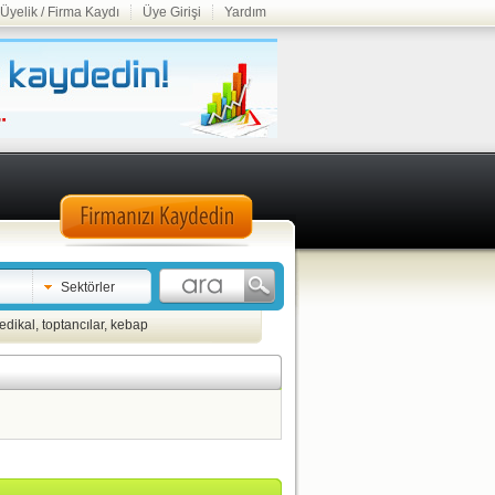
Üyelik / Firma Kaydı
Üye Girişi
Yardım
Sektörler
edikal
,
toptancılar
,
kebap