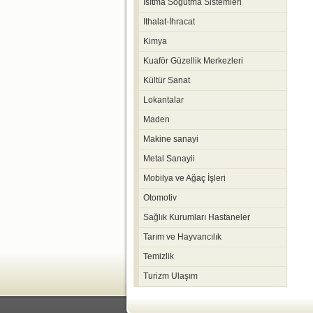
Isıtma Soğutma Sistemleri
Ithalat-İhracat
Kimya
Kuaför Güzellik Merkezleri
Kültür Sanat
Lokantalar
Maden
Makine sanayi
Metal Sanayii
Mobilya ve Ağaç İşleri
Otomotiv
Sağlık Kurumları Hastaneler
Tarım ve Hayvancılık
Temizlik
Turizm Ulaşım