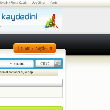
Üyelik / Firma Kaydı
Üye Girişi
Yardım
Sektörler
edikal
,
toptancılar
,
kebap