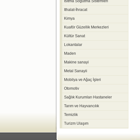
Isıtma Soğutma Sistemleri
Ithalat-İhracat
Kimya
Kuaför Güzellik Merkezleri
Kültür Sanat
Lokantalar
Maden
Makine sanayi
Metal Sanayii
Mobilya ve Ağaç İşleri
Otomotiv
Sağlık Kurumları Hastaneler
Tarım ve Hayvancılık
Temizlik
Turizm Ulaşım