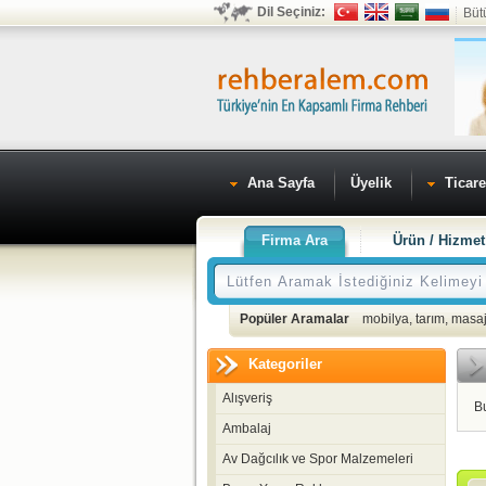
Dil Seçiniz:
Büt
Ana Sayfa
Üyelik
Ticare
Firma Ara
Ürün / Hizmet
Popüler Aramalar
mobilya
,
tarım
,
masaj
Kategoriler
Alışveriş
B
Ambalaj
Av Dağcılık ve Spor Malzemeleri