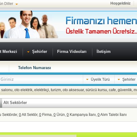
Hoşgeldiniz
ün Diller
t Merkezi
Şehirler
Firma Videoları
İletişim
Telefon Numarası
Üyelik Türü
Şehirler
 salonu
,
oto elektrik
,
elektrikçi
,
turizm
,
oto aksesuar
,
sürücü kursu
,
cafe
,
güvenlik
,
m
Alt Sektörler
u Sektörde;
0
Alt Sektör,
0
Firma,
0
Ürün,
0
Kampanya İlanı,
0
Alım Talebi İlanı