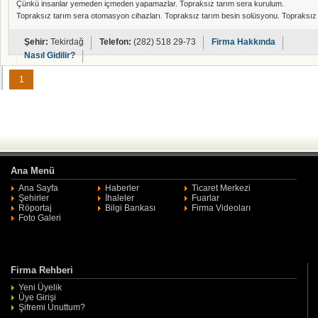
Çünkü insanlar yemeden içmeden yapamazlar. Topraksız tarım sera kurulum.
Topraksız tarım sera otomasyon cihazları. Topraksız tarım besin solüsyonu. Topraksız
tarım danışmanlık hizmetleri.
Şehir:
Tekirdağ
Telefon:
(282) 518 29-73
Firma Hakkında
Nasıl Gidilir?
1
Ana Menü
Ana Sayfa
Haberler
Ticaret Merkezi
Şehirler
İhaleler
Fuarlar
Röportaj
Bilgi Bankası
Firma Videoları
Foto Galeri
Firma Rehberi
Yeni Üyelik
Üye Girişi
Şifremi Unuttum?