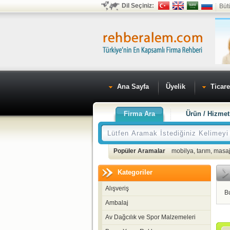
Dil Seçiniz:
Büt
Ana Sayfa
Üyelik
Ticare
Firma Ara
Ürün / Hizmet
Popüler Aramalar
mobilya
,
tarım
,
masaj
Kategoriler
Alışveriş
B
Ambalaj
Av Dağcılık ve Spor Malzemeleri