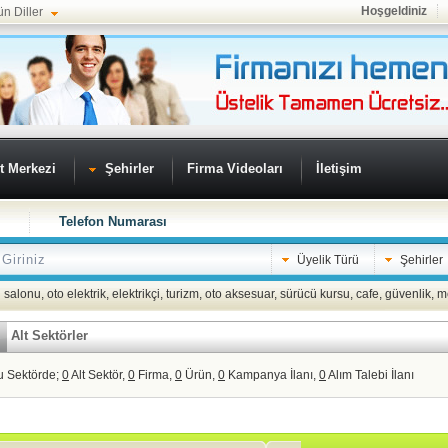
Hoşgeldiniz
ün Diller
t Merkezi
Şehirler
Firma Videoları
İletişim
Telefon Numarası
Üyelik Türü
Şehirler
 salonu
,
oto elektrik
,
elektrikçi
,
turizm
,
oto aksesuar
,
sürücü kursu
,
cafe
,
güvenlik
,
m
Alt Sektörler
u Sektörde;
0
Alt Sektör,
0
Firma,
0
Ürün,
0
Kampanya İlanı,
0
Alım Talebi İlanı