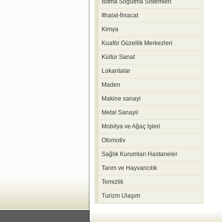
Isıtma Soğutma Sistemleri
Ithalat-İhracat
Kimya
Kuaför Güzellik Merkezleri
Kültür Sanat
Lokantalar
Maden
Makine sanayi
Metal Sanayii
Mobilya ve Ağaç İşleri
Otomotiv
Sağlık Kurumları Hastaneler
Tarım ve Hayvancılık
Temizlik
Turizm Ulaşım