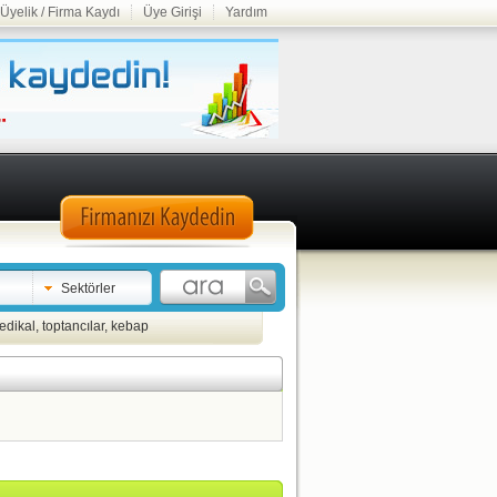
Üyelik / Firma Kaydı
Üye Girişi
Yardım
Sektörler
edikal
,
toptancılar
,
kebap