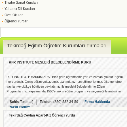
Tiyatro Sanat Kursları
Yabancı Dil Kursları
Özel Okular
Öğrenci Yurtları
Tekirdağ Eğitim Öğretim Kurumları Firmaları
RFR INSTITUTE MESLEKİ BELGELENDİRME KURU
RFR INSTITUTE HAKKIMIZDA - Bize göre öğrenmenin yeri ve zamanı yoktur. Eğitim
her yerdedir. Geniş eğitim yelpazemiz, alanında uzman eğitmenlerimiz, ülke geneline
yayılan ve gittikçe büyüyen bayi ağımız ile mesleki Belgelendirme Eğitim
Programlarımız kapsamında 1500'e yakın eğitim programı ve seçeneği ile maksimum
fayda sağlamak adına Örgün & Online Eğitim Platformumuz sayesinde sizlerin
hayatlarına maksimum fayda sağlamak adına vargücümüz ile tutku ile çalışıyoruz.
Şehir:
Tekirdağ
Telefon:
(850) 532 34-59
Firma Hakkında
Nasıl Gidilir?
Tekirdağ Ceylan Apart-Kız Öğrenci Yurdu