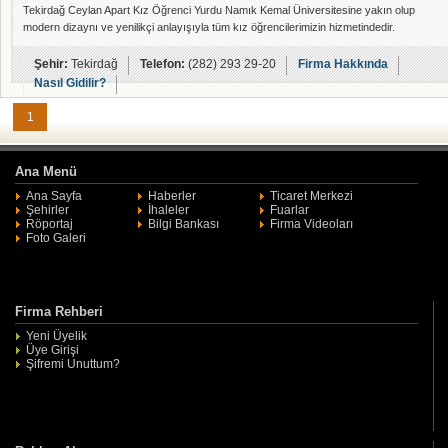
Tekirdağ Ceylan Apart Kız Öğrenci Yurdu Namık Kemal Üniversitesine yakın olup
modern dizaynı ve yenilikçi anlayışıyla tüm kız öğrencilerimizin hizmetindedir.
Şehir:
Tekirdağ
Telefon:
(282) 293 29-20
Firma Hakkında
Nasıl Gidilir?
1
Ana Menü
Ana Sayfa
Haberler
Ticaret Merkezi
Şehirler
İhaleler
Fuarlar
Röportaj
Bilgi Bankası
Firma Videoları
Foto Galeri
Firma Rehberi
Yeni Üyelik
Üye Girişi
Şifremi Unuttum?