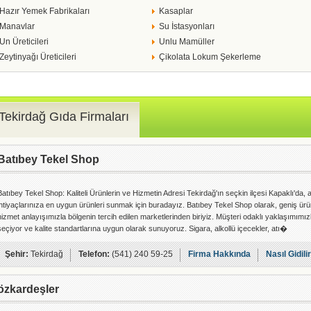
Hazır Yemek Fabrikaları
Kasaplar
Manavlar
Su İstasyonları
Un Üreticileri
Unlu Mamüller
Zeytinyağı Üreticileri
Çikolata Lokum Şekerleme
Tekirdağ Gıda Firmaları
Batıbey Tekel Shop
Batıbey Tekel Shop: Kaliteli Ürünlerin ve Hizmetin Adresi Tekirdağ'ın seçkin ilçesi Kapaklı'da,
ihtiyaçlarınıza en uygun ürünleri sunmak için buradayız. Batıbey Tekel Shop olarak, geniş ü
hizmet anlayışımızla bölgenin tercih edilen marketlerinden biriyiz. Müşteri odaklı yaklaşımımızla
seçiyor ve kalite standartlarına uygun olarak sunuyoruz. Sigara, alkollü içecekler, atı�
Şehir:
Tekirdağ
Telefon:
(541) 240 59-25
Firma Hakkında
Nasıl Gidili
özkardeşler