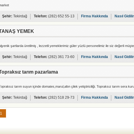
market
Şehir:
Tekirdağ
Telefon:
(282) 652 55-13
Firma Hakkında
Nasıl Gidili
TANAŞ YEMEK
hijyenik şartlarda üretilmiş , lezzetli yemeklerimiz güler yüzlü personelimiz ile siz değerli müşte
Şehir:
Tekirdağ
Telefon:
(282) 361 73-60
Firma Hakkında
Nasıl Gidili
Topraksız tarım pazarlama
Topraksız tarım suyun içinde domates,marul,altın çilek yetiştiriciliği. Topraksız tarım sera ku
Şehir:
Tekirdağ
Telefon:
(282) 518 29-73
Firma Hakkında
Nasıl Gidili
1