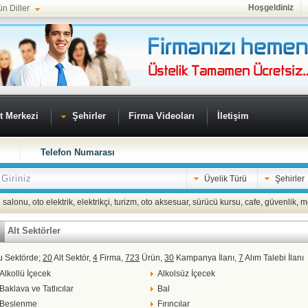
Hoşgeldiniz
ün Diller
t Merkezi
Şehirler
Firma Videoları
İletişim
Telefon Numarası
Üyelik Türü
Şehirler
 salonu
,
oto elektrik
,
elektrikçi
,
turizm
,
oto aksesuar
,
sürücü kursu
,
cafe
,
güvenlik
,
m
Alt Sektörler
u Sektörde;
20
Alt Sektör,
4
Firma,
723
Ürün,
30
Kampanya İlanı,
7
Alım Talebi İlanı
Alkollü İçecek
Alkolsüz İçecek
Baklava ve Tatlıcılar
Bal
Beslenme
Fırıncılar