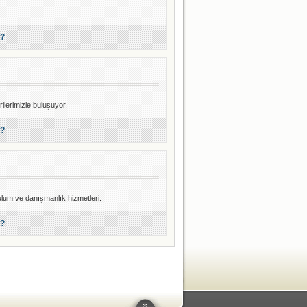
r?
rilerimizle buluşuyor.
r?
rulum ve danışmanlık hizmetleri.
r?