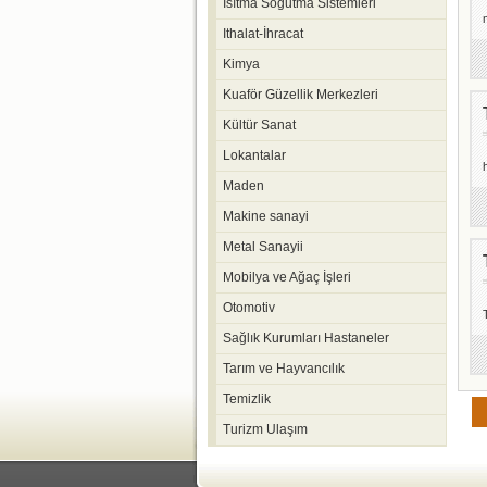
Isıtma Soğutma Sistemleri
Ithalat-İhracat
Kimya
Kuaför Güzellik Merkezleri
Kültür Sanat
Lokantalar
Maden
Makine sanayi
Metal Sanayii
Mobilya ve Ağaç İşleri
Otomotiv
Sağlık Kurumları Hastaneler
Tarım ve Hayvancılık
Temizlik
Turizm Ulaşım