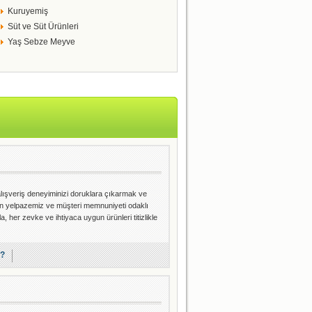
Kuruyemiş
Süt ve Süt Ürünleri
Yaş Sebze Meyve
 alışveriş deneyiminizi doruklara çıkarmak ve
rün yelpazemiz ve müşteri memnuniyeti odaklı
, her zevke ve ihtiyaca uygun ürünleri titizlikle
r?