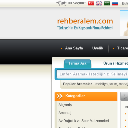
Dil Seçiniz:
Büt
Ana Sayfa
Üyelik
Ticare
Firma Ara
Ürün / Hizmet
Popüler Aramalar
mobilya
,
tarım
,
masaj
Kategoriler
Alışveriş
B
Ambalaj
Av Dağcılık ve Spor Malzemeleri