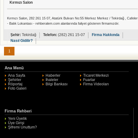
Kırmızı Salon
Kırmızı Salon, 282 261 15 07, Atatürk Bulvarı No:55 Merkez Merkez / Tekirdağ , Cafeler
- Balık Lokantası - rehberalem.com alanlarında faliyet gösteren firmamızdır.
Şehir:
Tekirdağ
Telefon:
(282) 261 15-07
Firma Hakkında
Nasıl Gidilir?
1
Ana Menü
Ana Sayfa
Haberler
Ticaret Merkezi
Şehirler
İhaleler
Fuarlar
Röportaj
Bilgi Bankası
Firma Videoları
Foto Galeri
Firma Rehberi
Yeni Üyelik
Üye Girişi
Şifremi Unuttum?