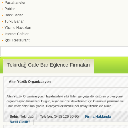
Pastahaneler
Publar
Rock Barlar
Türkü Barlar
Yüzme Havuzları
İnternet Cafeler
İçkili Restaurant
Tekirdağ Cafe Bar Eğlence Firmaları
Altın Yüzük Organizasyon
Altın Yüzük Organizasyon: Hayalinizdeki etkinlikleri gerçeğe dönüştüren profesyonel
organizasyon hizmetleri. Düğün, nişan ve özel davetleriniz için kusursuz planlama ve
unutulmaz anlar sunuyoruz. Deneyimli ekibimizle her detay titizlikle ele alınır.
Şehir:
Tekirdağ
Telefon:
(543) 126 90-95
Firma Hakkında
Nasıl Gidilir?