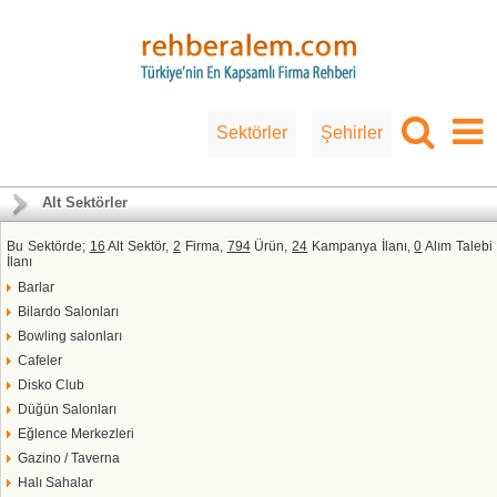
Sektörler
Şehirler
Alt Sektörler
Bu Sektörde;
16
Alt Sektör,
2
Firma,
794
Ürün,
24
Kampanya İlanı,
0
Alım Talebi
İlanı
Barlar
Bilardo Salonları
Bowling salonları
Cafeler
Disko Club
Düğün Salonları
Eğlence Merkezleri
Gazino / Taverna
Halı Sahalar