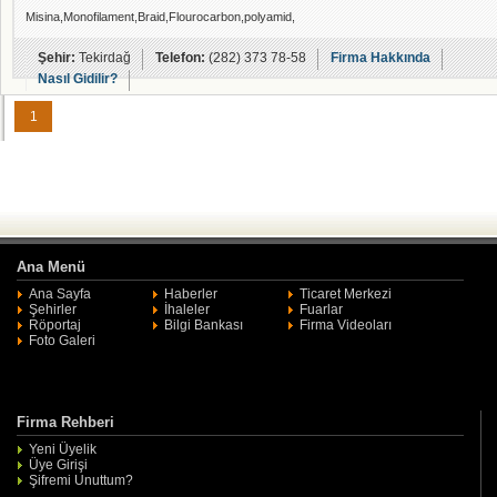
Misina,Monofilament,Braid,Flourocarbon,polyamid,
Şehir:
Tekirdağ
Telefon:
(282) 373 78-58
Firma Hakkında
Nasıl Gidilir?
1
Ana Menü
Ana Sayfa
Haberler
Ticaret Merkezi
Şehirler
İhaleler
Fuarlar
Röportaj
Bilgi Bankası
Firma Videoları
Foto Galeri
Firma Rehberi
Yeni Üyelik
Üye Girişi
Şifremi Unuttum?